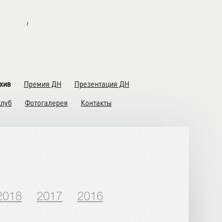
/
хив
Премия ДН
Презентация ДН
клуб
Фотогалерея
Контакты
2018
2017
2016