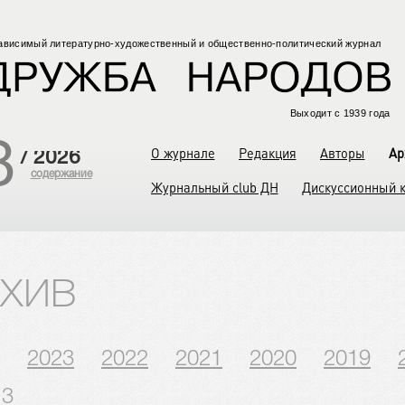
ависимый
литературно-художественный
и общественно-политический
журнал
Выходит с 1939 года
8
О журнале
Редакция
Авторы
Ар
/
2026
содержание
Журнальный club ДН
Дискуссионный 
хив
2023
2022
2021
2020
2019
13