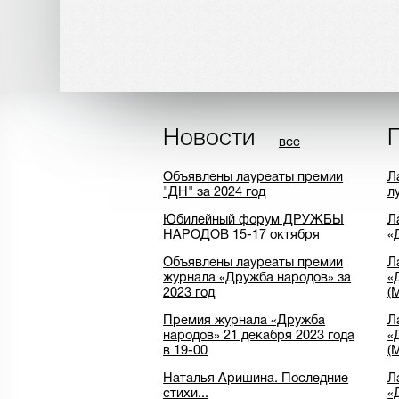
Новости
все
Объявлены лауреаты премии
Л
"ДН" за 2024 год
л
Юбилейный форум ДРУЖБЫ
Л
НАРОДОВ 15-17 октября
«
Объявлены лауреаты премии
Л
журнала «Дружба народов» за
«
2023 год
(
Премия журнала «Дружба
Л
народов» 21 декабря 2023 года
«
в 19-00
(
Наталья Аришина. Последние
Л
стихи...
«