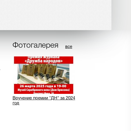
Фотогалерея
все
ч
Вручение премии "ДН" за 2024
год