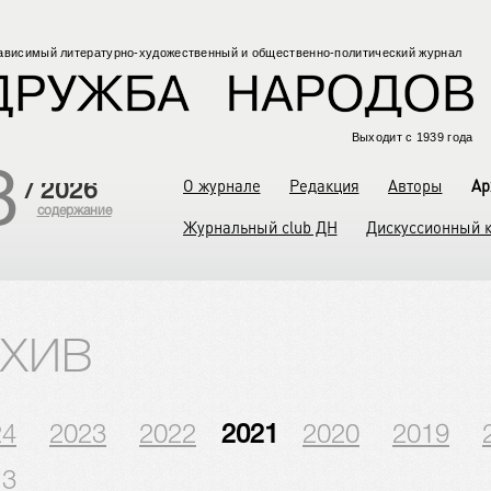
ависимый
литературно-художественный
и общественно-политический
журнал
Выходит с 1939 года
8
О журнале
Редакция
Авторы
Ар
/
2026
содержание
Журнальный club ДН
Дискуссионный 
хив
24
2023
2022
2021
2020
2019
13