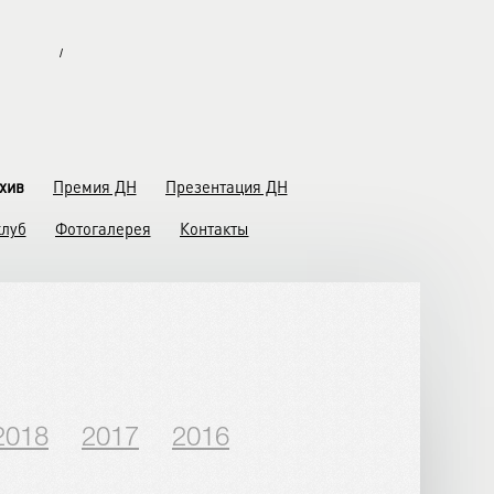
/
хив
Премия ДН
Презентация ДН
клуб
Фотогалерея
Контакты
2018
2017
2016