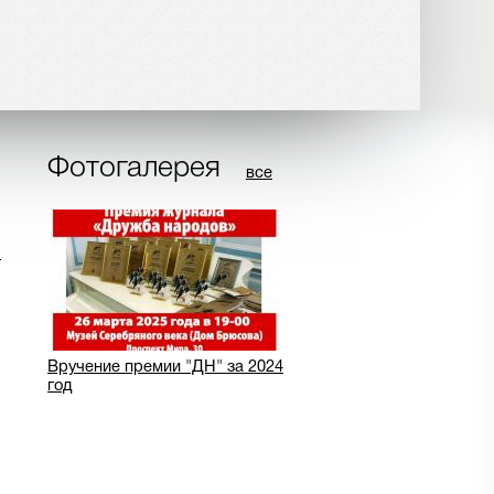
Фотогалерея
все
ч
Вручение премии "ДН" за 2024
год