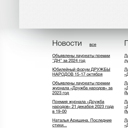
Новости
все
Объявлены лауреаты премии
Л
"ДН" за 2024 год
л
Юбилейный форум ДРУЖБЫ
Л
НАРОДОВ 15-17 октября
«
Объявлены лауреаты премии
Л
журнала «Дружба народов» за
«
2023 год
(
Премия журнала «Дружба
Л
народов» 21 декабря 2023 года
«
в 19-00
(
Наталья Аришина. Последние
Л
стихи...
«